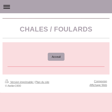
Atelier1900 - Le Cygne Rose accessoires et mode ancienne
CHALES / FOULARDS
Acceuil
Connexion
Version imprimable
|
Plan du site
Affichage Web
© Atelier1900