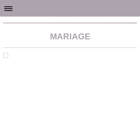
Atelier1900 - Le Cygne Rose accessoires et mode ancienne
MARIAGE